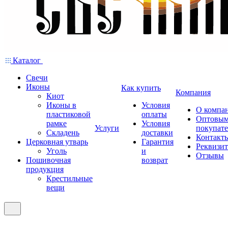
Каталог
Свечи
Иконы
Как купить
Компания
Киот
Иконы в
Условия
О компа
пластиковой
оплаты
Оптовы
рамке
Условия
Услуги
покупат
Складень
доставки
Контакт
Церковная утварь
Гарантия
Реквизи
Уголь
и
Отзывы
Пошивочная
возврат
продукция
Крестильные
вещи