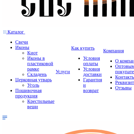
Каталог
Свечи
Иконы
Как купить
Компания
Киот
Иконы в
Условия
О компа
пластиковой
оплаты
Оптовы
рамке
Условия
Услуги
покупат
Складень
доставки
Контакт
Церковная утварь
Гарантия
Реквизи
Уголь
и
Отзывы
Пошивочная
возврат
продукция
Крестильные
вещи