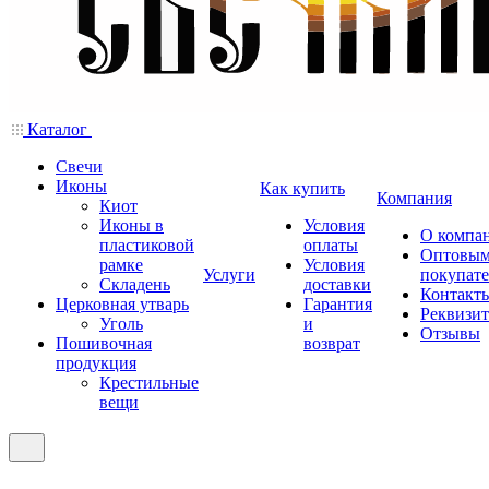
Каталог
Свечи
Иконы
Как купить
Компания
Киот
Иконы в
Условия
О компа
пластиковой
оплаты
Оптовы
рамке
Условия
Услуги
покупат
Складень
доставки
Контакт
Церковная утварь
Гарантия
Реквизи
Уголь
и
Отзывы
Пошивочная
возврат
продукция
Крестильные
вещи