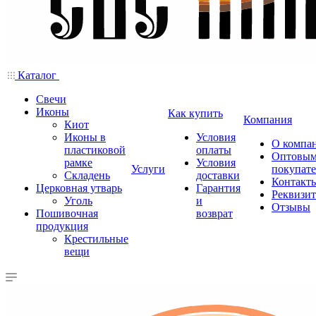
Каталог
Свечи
Иконы
Как купить
Компания
Киот
Иконы в
Условия
О компа
пластиковой
оплаты
Оптовы
рамке
Условия
Услуги
покупат
Складень
доставки
Контакт
Церковная утварь
Гарантия
Реквизи
Уголь
и
Отзывы
Пошивочная
возврат
продукция
Крестильные
вещи