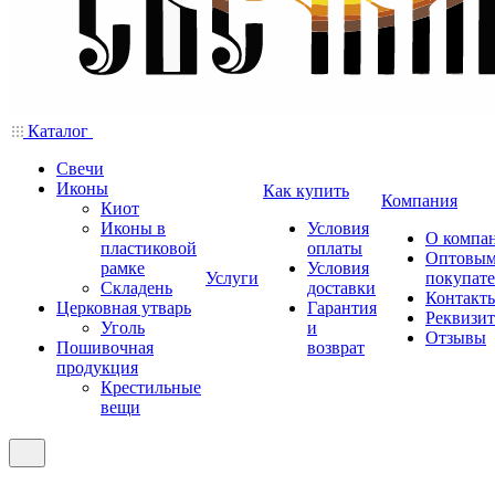
Каталог
Свечи
Иконы
Как купить
Компания
Киот
Иконы в
Условия
О компа
пластиковой
оплаты
Оптовы
рамке
Условия
Услуги
покупат
Складень
доставки
Контакт
Церковная утварь
Гарантия
Реквизи
Уголь
и
Отзывы
Пошивочная
возврат
продукция
Крестильные
вещи