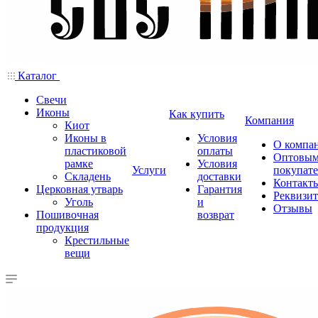
Каталог
Свечи
Иконы
Как купить
Компания
Киот
Иконы в
Условия
О компа
пластиковой
оплаты
Оптовы
рамке
Условия
Услуги
покупат
Складень
доставки
Контакт
Церковная утварь
Гарантия
Реквизи
Уголь
и
Отзывы
Пошивочная
возврат
продукция
Крестильные
вещи