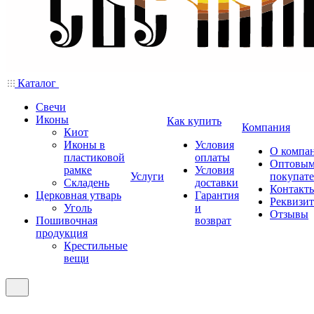
Каталог
Свечи
Иконы
Как купить
Компания
Киот
Иконы в
Условия
О компа
пластиковой
оплаты
Оптовы
рамке
Условия
Услуги
покупат
Складень
доставки
Контакт
Церковная утварь
Гарантия
Реквизи
Уголь
и
Отзывы
Пошивочная
возврат
продукция
Крестильные
вещи