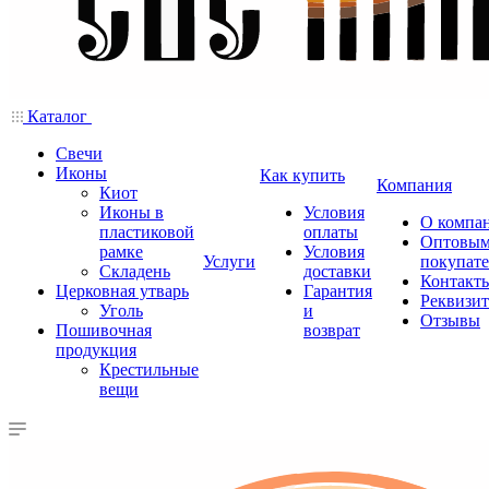
Каталог
Свечи
Иконы
Как купить
Компания
Киот
Иконы в
Условия
О компа
пластиковой
оплаты
Оптовы
рамке
Условия
Услуги
покупат
Складень
доставки
Контакт
Церковная утварь
Гарантия
Реквизи
Уголь
и
Отзывы
Пошивочная
возврат
продукция
Крестильные
вещи