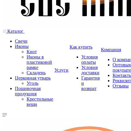
Каталог
Свечи
Иконы
Как купить
Компания
Киот
Иконы в
Условия
О компа
пластиковой
оплаты
Оптовы
рамке
Условия
Услуги
покупат
Складень
доставки
Контакт
Церковная утварь
Гарантия
Реквизи
Уголь
и
Отзывы
Пошивочная
возврат
продукция
Крестильные
вещи