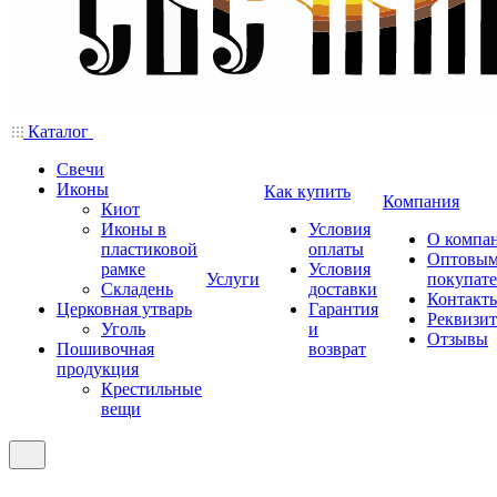
Каталог
Свечи
Иконы
Как купить
Компания
Киот
Иконы в
Условия
О компа
пластиковой
оплаты
Оптовы
рамке
Условия
Услуги
покупат
Складень
доставки
Контакт
Церковная утварь
Гарантия
Реквизи
Уголь
и
Отзывы
Пошивочная
возврат
продукция
Крестильные
вещи