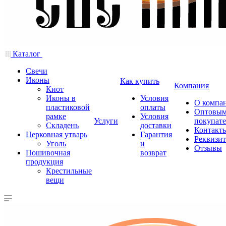
Каталог
Свечи
Иконы
Как купить
Компания
Киот
Иконы в
Условия
О компа
пластиковой
оплаты
Оптовы
рамке
Условия
Услуги
покупат
Складень
доставки
Контакт
Церковная утварь
Гарантия
Реквизи
Уголь
и
Отзывы
Пошивочная
возврат
продукция
Крестильные
вещи