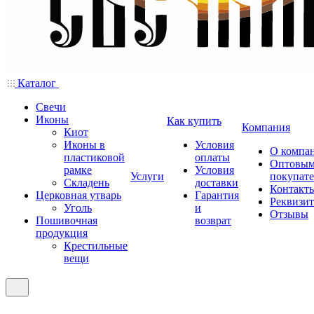
Каталог
Свечи
Иконы
Как купить
Компания
Киот
Иконы в
Условия
О компа
пластиковой
оплаты
Оптовы
рамке
Условия
Услуги
покупат
Складень
доставки
Контакт
Церковная утварь
Гарантия
Реквизи
Уголь
и
Отзывы
Пошивочная
возврат
продукция
Крестильные
вещи