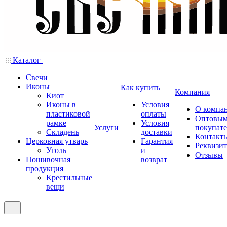
Каталог
Свечи
Иконы
Как купить
Компания
Киот
Иконы в
Условия
О компа
пластиковой
оплаты
Оптовы
рамке
Условия
Услуги
покупат
Складень
доставки
Контакт
Церковная утварь
Гарантия
Реквизи
Уголь
и
Отзывы
Пошивочная
возврат
продукция
Крестильные
вещи