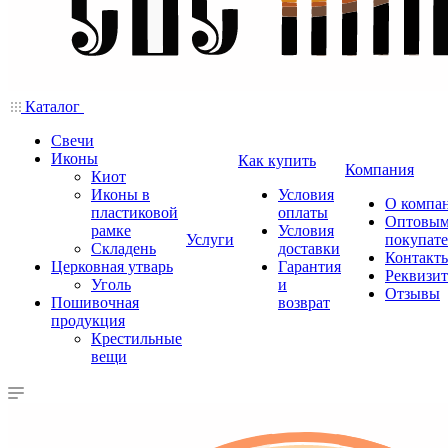
Каталог
Свечи
Иконы
Как купить
Компания
Киот
Иконы в
Условия
О компа
пластиковой
оплаты
Оптовы
рамке
Условия
Услуги
покупат
Складень
доставки
Контакт
Церковная утварь
Гарантия
Реквизи
Уголь
и
Отзывы
Пошивочная
возврат
продукция
Крестильные
вещи