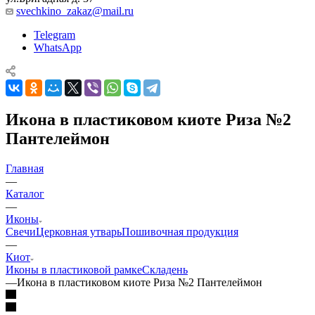
svechkino_zakaz@mail.ru
Telegram
WhatsApp
Икона в пластиковом киоте Риза №2
Пантелеймон
Главная
—
Каталог
—
Иконы
Свечи
Церковная утварь
Пошивочная продукция
—
Киот
Иконы в пластиковой рамке
Складень
—
Икона в пластиковом киоте Риза №2 Пантелеймон