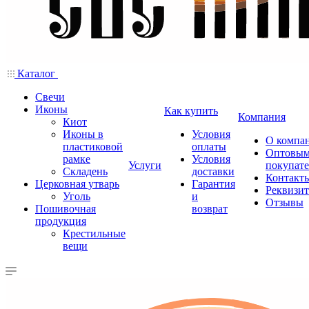
Каталог
Свечи
Иконы
Как купить
Компания
Киот
Иконы в
Условия
О компа
пластиковой
оплаты
Оптовы
рамке
Условия
Услуги
покупат
Складень
доставки
Контакт
Церковная утварь
Гарантия
Реквизи
Уголь
и
Отзывы
Пошивочная
возврат
продукция
Крестильные
вещи