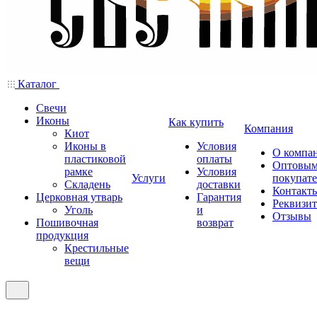
Каталог
Свечи
Иконы
Как купить
Компания
Киот
Иконы в
Условия
О компа
пластиковой
оплаты
Оптовы
рамке
Условия
Услуги
покупат
Складень
доставки
Контакт
Церковная утварь
Гарантия
Реквизи
Уголь
и
Отзывы
Пошивочная
возврат
продукция
Крестильные
вещи