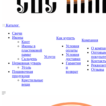
Каталог
Свечи
Иконы
Как купить
Компания
Киот
Иконы в
Условия
О компа
пластиковой
оплаты
Оптовы
рамке
Условия
Услуги
покупат
Складень
доставки
Контакт
Церковная утварь
Гарантия
Реквизи
Уголь
и
Отзывы
Пошивочная
возврат
продукция
Крестильные
вещи