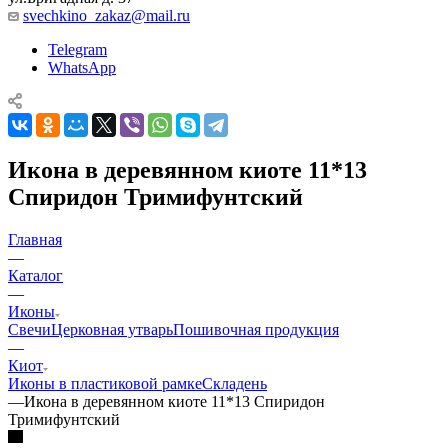
svechkino_zakaz@mail.ru
Telegram
WhatsApp
Икона в деревянном киоте 11*13
Спиридон Тримифунтский
Главная
—
Каталог
—
Иконы
Свечи
Церковная утварь
Пошивочная продукция
—
Киот
Иконы в пластиковой рамке
Складень
—
Икона в деревянном киоте 11*13 Спиридон
Тримифунтский