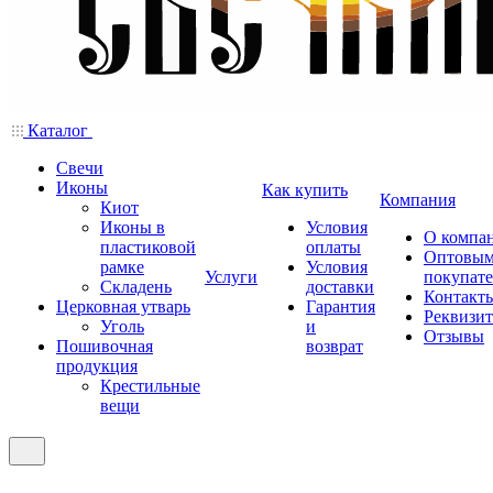
Каталог
Свечи
Иконы
Как купить
Компания
Киот
Иконы в
Условия
О компа
пластиковой
оплаты
Оптовы
рамке
Условия
Услуги
покупат
Складень
доставки
Контакт
Церковная утварь
Гарантия
Реквизи
Уголь
и
Отзывы
Пошивочная
возврат
продукция
Крестильные
вещи