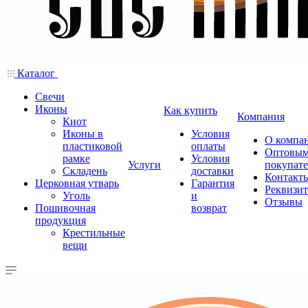
Каталог
Свечи
Иконы
Как купить
Компания
Киот
Иконы в
Условия
О компа
пластиковой
оплаты
Оптовы
рамке
Условия
Услуги
покупат
Складень
доставки
Контакт
Церковная утварь
Гарантия
Реквизи
Уголь
и
Отзывы
Пошивочная
возврат
продукция
Крестильные
вещи