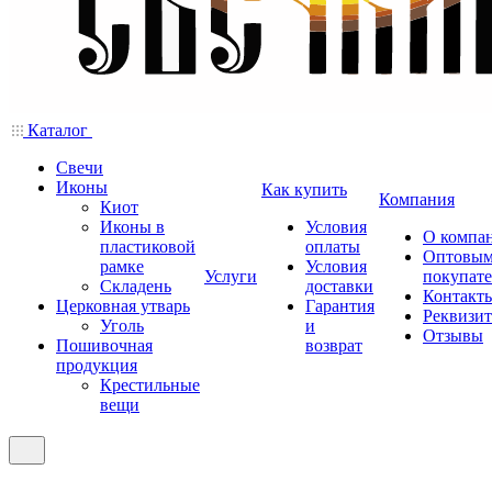
Каталог
Свечи
Иконы
Как купить
Компания
Киот
Иконы в
Условия
О компа
пластиковой
оплаты
Оптовы
рамке
Условия
Услуги
покупат
Складень
доставки
Контакт
Церковная утварь
Гарантия
Реквизи
Уголь
и
Отзывы
Пошивочная
возврат
продукция
Крестильные
вещи